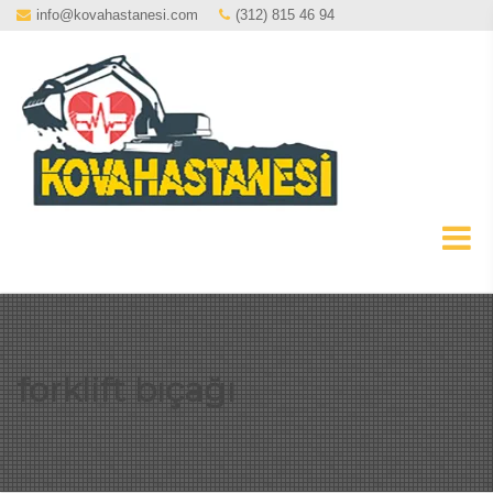
info@kovahastanesi.com
(312) 815 46 94
forklift bıçağı