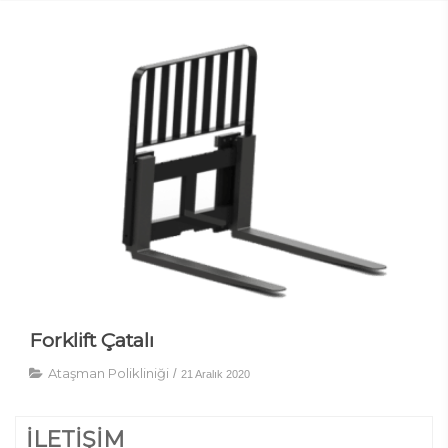
Forklift Çatalı
Ataşman Polikliniği
/
21 Aralık 2020
İLETİŞİM